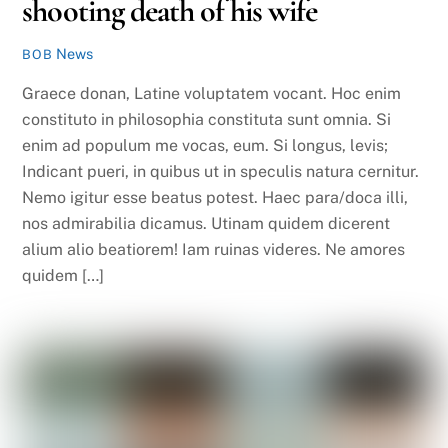
shooting death of his wife
News
BOB
Graece donan, Latine voluptatem vocant. Hoc enim
constituto in philosophia constituta sunt omnia. Si
enim ad populum me vocas, eum. Si longus, levis;
Indicant pueri, in quibus ut in speculis natura cernitur.
Nemo igitur esse beatus potest. Haec para/doca illi,
nos admirabilia dicamus. Utinam quidem dicerent
alium alio beatiorem! Iam ruinas videres. Ne amores
quidem […]